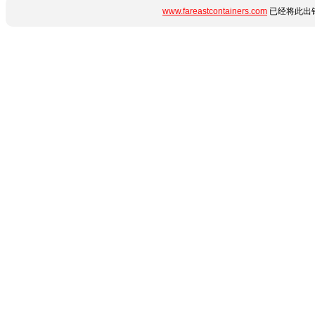
www.fareastcontainers.com
已经将此出