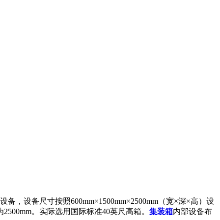
设备尺寸按照600mm×1500mm×2500mm（宽×深×高）设
高度为2500mm。实际选用国际标准40英尺高箱。
集装箱
内部设备布