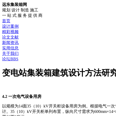
远东集装箱网
规划 设计 制造 施工
一 站 式 服 务 提 供 商
首页
设计案例
精彩视频
论文文献
新闻资讯
实用信息
关于我们
论坛BBS
变电站集装箱建筑设计方法研究
4.2 一次电气设备用房
以规模为14面35（10）kV开关柜设备用房为例。根据电气一次专
计。35（10）kV开关柜单列布置，纵向尺寸需求为600mm×14=8