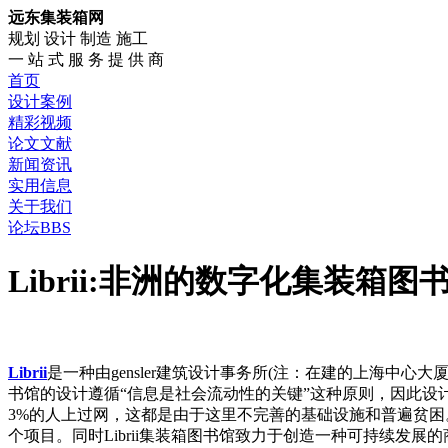
远东集装箱网
规划 设计 制造 施工
一 站 式 服 务 提 供 商
首页
设计案例
精彩视频
论文文献
新闻资讯
实用信息
关于我们
论坛BBS
Librii:非洲的数字化集装箱图书
Librii
是一种由gensler建筑设计事务所(注：在建的上海中心大厦又称上
书馆的设计遵循“信息是社会流动性的关键”这种原则，因此
3%的人上过网，这都是由于这里不完善的基础设施和普遍贫困。
个项目。同时Librii集装箱图书馆致力于创造一种可持续发