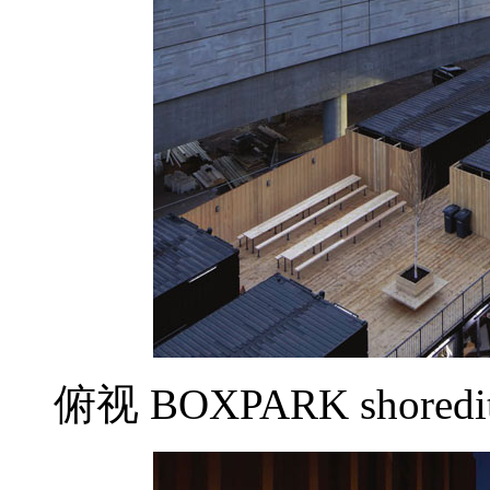
俯视 BOXPARK sho