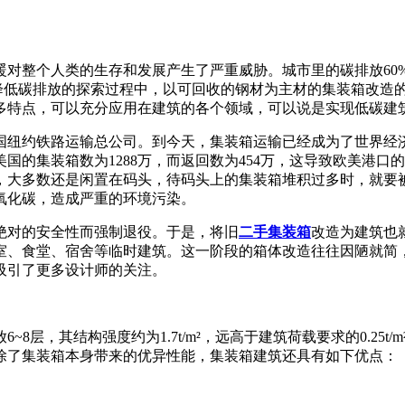
暖对整个人类的生存和发展产生了严重威胁。城市里的碳排放60
何降低碳排放的探索过程中，以可回收的钢材为主材的集装箱改造
多特点，可以充分应用在建筑的各个领域，可以说是实现低碳建
美国纽约铁路运输总公司。到今天，集装箱运输已经成为了世界经
美国的集装箱数为1288万，而返回数为454万，这导致欧美港
，大多数还是闲置在码头，待码头上的集装箱堆积过多时，就要
氧化碳，造成严重的环境污染。
绝对的安全性而强制退役。于是，将旧
二手集装箱
改造为建筑也
室、食堂、宿舍等临时建筑。这一阶段的箱体改造往往因陋就简
吸引了更多设计师的关注。
8层，其结构强度约为1.7t/m²，远高于建筑荷载要求的0.25
除了集装箱本身带来的优异性能，集装箱建筑还具有如下优点：