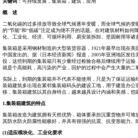
关键词
：可持续发展，集装箱，建筑，应用
概 述
二氧化碳的过多排放导致全球气候逐年变暖，而全球气候的变
的“节能”和“低碳”注定成为绕不开的话题。在对建筑材料如
化、工业化、经济、可循环利用、易安装拆卸、坚固耐用等诸
集装箱是采用钢材制造的大型装货容器，1921年最早出现在
中国发出的。据《日本经济新闻》报道，2005年亚洲地区发往
役，这些到期的集装箱只有少量经过检验合格后继续用于运输
就是个高能耗，高污染的产业，回炉的过程中会产生大量的二
实际上，到期的集装箱并不代表不能使用，只是为了保证运输
装箱建筑多出现在紧邻集装箱码头的建设工地，用于建造办公
移，集装箱建筑以其自身特点，越来越具设计内涵和美感，也
1.集装箱建筑的特点
集装箱改造为建筑拥有天然优势，箱体要承担沉重货物并可堆放6~
其防水防火防腐性能极好，并具有很强的抗震、抗变形能力。
(1)适应模块化、工业化要求