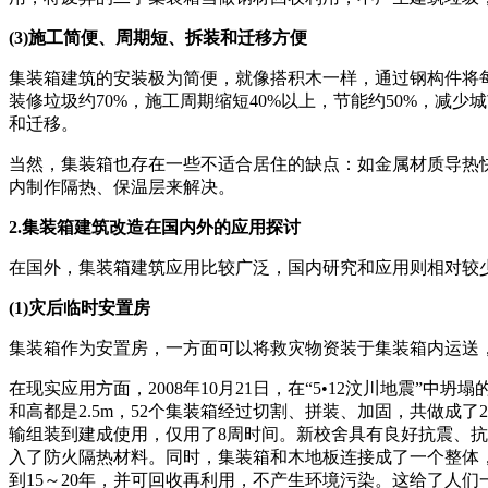
(3)施工简便、周期短、拆装和迁移方便
集装箱建筑的安装极为简便，就像搭积木一样，通过钢构件将
装修垃圾约70%，施工周期缩短40%以上，节能约50%，减
和迁移。
当然，集装箱也存在一些不适合居住的缺点：如金属材质导热
内制作隔热、保温层来解决。
2.集装箱建筑改造在国内外的应用探讨
在国外，集装箱建筑应用比较广泛，国内研究和应用则相对较
(1)灾后临时安置房
集装箱作为安置房，一方面可以将救灾物资装于集装箱内运送
在现实应用方面，2008年10月21日，在“5•12汶川地震”
和高都是2.5m，52个集装箱经过切割、拼装、加固，共做成
输组装到建成使用，仅用了8周时间。新校舍具有良好抗震、
入了防火隔热材料。同时，集装箱和木地板连接成了一个整体，
到15～20年，并可回收再利用，不产生环境污染。这给了人