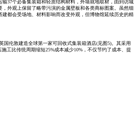
输37个必备集装箱和轻质结构材料，外墙就地取材，由到访城
要，外观上保留了略带污演的金属壁板和各类商标图案。虽然细
搭建都会受场地、材料影响而改变外观，但博物馆延续历史的精
团在英国伦敦建造全球第一家可回收式集装箱酒店(见图5)。其采用
店施工比传统周期缩短25%成本减少10%，不仅节约了成本、提