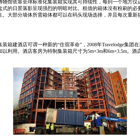
博物馆依靠全球标准化集装箱实现其可持续性，每到一个地方仅运
盘式的日景落影呈现强烈的明暗对比。租借的箱体没有粉刷的必
生。大部分墙体所需箱体都可以在码头现场选择，并且每次重新
建酒店可谓一种新的“住宿革命”，2008年Travelodge集
用。酒店客房为特制集装箱尺寸为5m×3m和6m×3.5m。酒