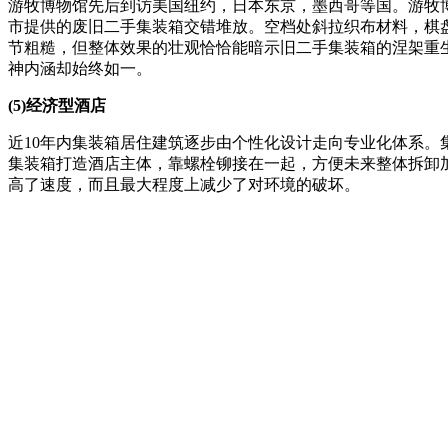
游牧博物馆先后到访美国纽约，日本东京，墨西哥等国。游牧
市提供的废旧二手集装箱交错堆放。空档处斜拉织布材料，棋
节粗糙，但整体效果的壮观恰恰能暗示旧二手集装箱的涅架重
神内涵却始终如一。
(5)经济型酒店
近10年内集装箱居住建筑逐步由个性化设计走向专业化体系。集装箱
集装箱打造酒店主体，靠螺栓铆接在一起，方便未来整体拆卸加以利
高了速度，而且最大程度上减少了对环境的破坏。