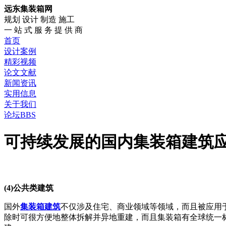
远东集装箱网
规划 设计 制造 施工
一 站 式 服 务 提 供 商
首页
设计案例
精彩视频
论文文献
新闻资讯
实用信息
关于我们
论坛BBS
可持续发展的国内集装箱建筑应
(4)公共类建筑
国外
集装箱建筑
不仅涉及住宅、商业领域等领域，而且被应用
除时可很方便地整体拆解并异地重建，而且集装箱有全球统一