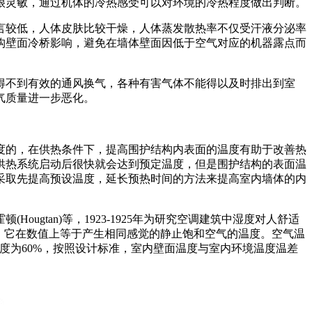
很灵敏，通过机体的冷热感受可以对环境的冷热程度做出判断。
言较低，人体皮肤比较干燥，人体蒸发散热率不仅受汗液分泌率
构壁面冷桥影响，避免在墙体壁面因低于空气对应的机器露点而
得不到有效的通风换气，各种有害气体不能得以及时排出到室
气质量进一步恶化。
度的，在供热条件下，提高围护结构内表面的温度有助于改善热
供热系统启动后很快就会达到预定温度，但是围护结构的表面温
采取先提高预设温度，延长预热时间的方法来提高室内墙体的内
gtan)等，1923-1925年为研究空调建筑中湿度对人舒适
)，它在数值上等于产生相同感觉的静止饱和空气的温度。空气温
度为60%，按照设计标准，室内壁面温度与室内环境温度温差