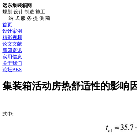
远东集装箱网
规划 设计 制造 施工
一 站 式 服 务 提 供 商
首页
设计案例
精彩视频
论文文献
新闻资讯
实用信息
关于我们
论坛BBS
集装箱活动房热舒适性的影响因
式中: