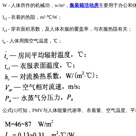
W - 人体所作的机械功，w/m²，
集装箱活动房
主要用于办公和
I
- 衣着的热阻，m²·℃/W；
cl
f
- 穿衣面积系数，及人体衣服的覆盖率，与衣服热阻有关；
cl
t
- 人体周围空气温度，℃；
a
公式(1)可知，PMV与人体能量代谢率、衣着量、空气温度