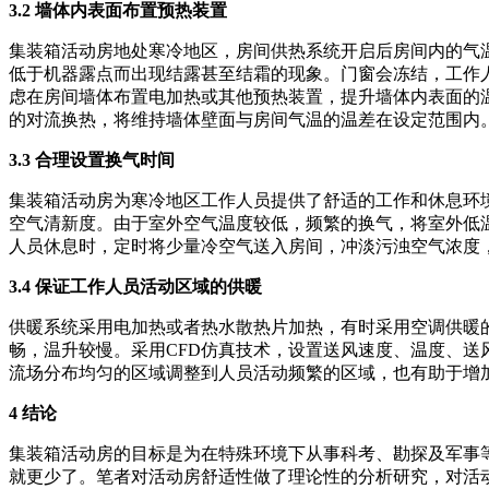
3.2 墙体内表面布置预热装置
集装箱活动房地处寒冷地区，房间供热系统开启后房间内的气
低于机器露点而出现结露甚至结霜的现象。门窗会冻结，工作
虑在房间墙体布置电加热或其他预热装置，提升墙体内表面的
的对流换热，将维持墙体壁面与房间气温的温差在设定范围内
3.3 合理设置换气时间
集装箱活动房为寒冷地区工作人员提供了舒适的工作和休息环
空气清新度。由于室外空气温度较低，频繁的换气，将室外低
人员休息时，定时将少量冷空气送入房间，冲淡污浊空气浓度
3.4 保证工作人员活动区域的供暖
供暖系统采用电加热或者热水散热片加热，有时采用空调供暖
畅，温升较慢。采用CFD仿真技术，设置送风速度、温度、
流场分布均匀的区域调整到人员活动频繁的区域，也有助于增
4 结论
集装箱活动房的目标是为在特殊环境下从事科考、勘探及军事
就更少了。笔者对活动房舒适性做了理论性的分析研究，对活