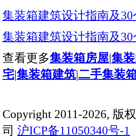
集装箱建筑设计指南及30个
集装箱建筑设计指南及30
查看更多
集装箱房屋
|
集装
宅
|
集装箱建筑
|
二手集装
Copyright 2011-2
司
沪ICP备11050340号-1