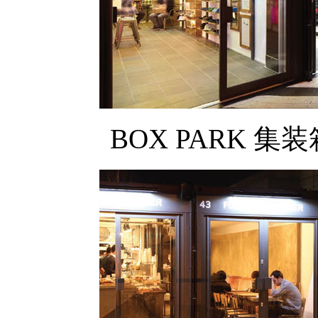
BOX PARK 