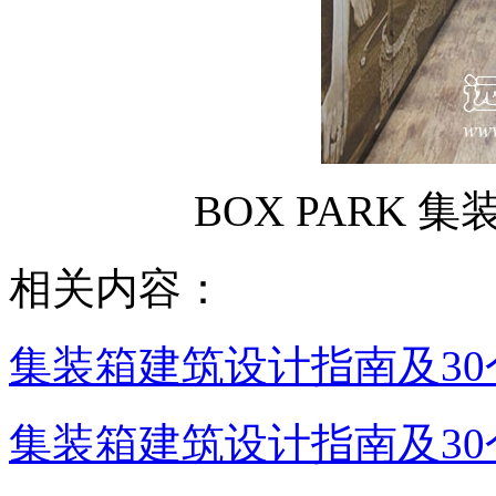
BOX PARK
相关内容：
集装箱建筑设计指南及30个
集装箱建筑设计指南及30个