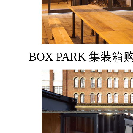
BOX PARK 集